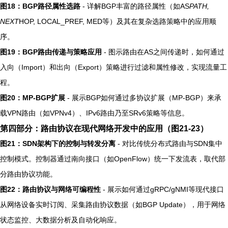
图18：BGP路径属性选路
- 详解BGP丰富的路径属性（如AS
PATH,
NEXT
HOP, LOCAL_PREF, MED等）及其在复杂选路策略中的应用顺
序。
图19：BGP路由传递与策略应用
- 图示路由在AS之间传递时，如何通过
入向（Import）和出向（Export）策略进行过滤和属性修改，实现流量工
程。
图20：MP-BGP扩展
- 展示BGP如何通过多协议扩展（MP-BGP）来承
载VPN路由（如VPNv4）、IPv6路由乃至SRv6策略等信息。
第四部分：路由协议在现代网络开发中的应用（图21-23）
图21：SDN架构下的控制与转发分离
- 对比传统分布式路由与SDN集中
控制模式。控制器通过南向接口（如OpenFlow）统一下发流表，取代部
分路由协议功能。
图22：路由协议与网络可编程性
- 展示如何通过gRPC/gNMI等现代接口
从网络设备实时订阅、采集路由协议数据（如BGP Update），用于网络
状态监控、大数据分析及自动化响应。