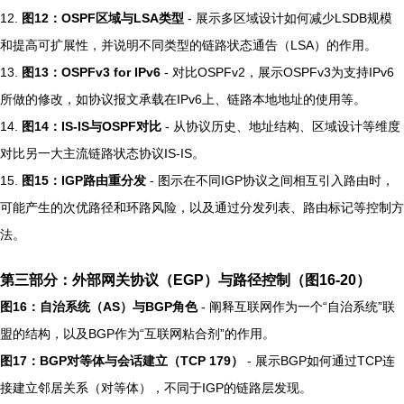
12.
图12：OSPF区域与LSA类型
- 展示多区域设计如何减少LSDB规模
和提高可扩展性，并说明不同类型的链路状态通告（LSA）的作用。
13.
图13：OSPFv3 for IPv6
- 对比OSPFv2，展示OSPFv3为支持IPv6
所做的修改，如协议报文承载在IPv6上、链路本地地址的使用等。
14.
图14：IS-IS与OSPF对比
- 从协议历史、地址结构、区域设计等维度
对比另一大主流链路状态协议IS-IS。
15.
图15：IGP路由重分发
- 图示在不同IGP协议之间相互引入路由时，
可能产生的次优路径和环路风险，以及通过分发列表、路由标记等控制方
法。
第三部分：外部网关协议（EGP）与路径控制（图16-20）
图16：自治系统（AS）与BGP角色
- 阐释互联网作为一个“自治系统”联
盟的结构，以及BGP作为“互联网粘合剂”的作用。
图17：BGP对等体与会话建立（TCP 179）
- 展示BGP如何通过TCP连
接建立邻居关系（对等体），不同于IGP的链路层发现。