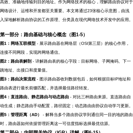
高效、准确地传输到目的地址。作为网络技术的核心，理解路由协议对于
网络设计、运维和开发都至关重要。本文将通过23张核心示意图，由浅
入深地解析路由协议的工作原理、分类及在现代网络技术开发中的应用。
第一部分：路由基础与核心概念（图1-5）
图1：网络互联模型
- 展示路由器在网络层（OSI第三层）的核心作用，
连接不同网段，实现跨网络通信。
图2：路由表解剖
- 详解路由表的核心字段：目标网络、子网掩码、下一
跳地址、出接口和度量值。
图3：路由决策流程
- 图示路由器收到数据包后，如何根据目标IP地址和
路由表进行最长前缀匹配，并选择最佳路径转发。
图4：直连路由、静态路由与动态路由
- 对比三种路由来源。直连路由自
动生成；静态路由手动配置，路径固定；动态路由由协议自动学习更新。
图5：管理距离（AD）
- 解释当多个路由协议学到通往同一目的地的路由
时，路由器如何依据管理距离这一可信度指标选择最优信源。
第二部分：内部网关协议（IGP）详解（图6-15）