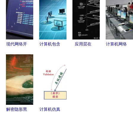
技术出版社
核心技术精
技术素材-
发的现状与
构建技术开
讲
计算机网络
未来
发的全景式
技术插画-
指南与评价
摄图新
现代网络开
计算机包含
应用层在
计算机网络
发者的创意
18个“热
Web开发中
技术与开发
桌面 代
门”专业，
的核心价值
的演变与前
码、夕阳与
就业前景
与技术实践
沿探索
孤独美学
好，看看你
喜欢哪一
个？
解密隐形黑
计算机仿真
客 图形用
技术发展及
户界面外的
其在物流行